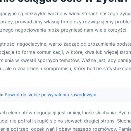
jacyjne są niezwykle ważne w wielu sferach naszego życi
 pracy, prowadzimy własną firmę czy rozwiązujemy proble
cznego negocjowania może przynieść nam wiele korzyści.
jętności negocjacyjne, warto zacząć od zrozumienia pod
cjacje to forma komunikacji, w której dwa lub więcej stro
mienia w kwestii spornych tematów. Ważne jest, aby pamię
u, ale o znalezieniu kompromisu, który będzie satysfakcjon
ć:
Powrót do siebie po wypaleniu zawodowym
h elementów negocjacji jest umiejętność słuchania. Być 
ludzi nie potrafi skupić się na słowach drugiej strony. Słuc
enia potrzeb, oczekiwań i obaw naszego rozmówcy. Pamię