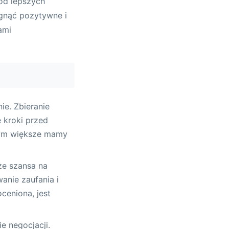
od lepszych
ągnąć pozytywne i
ami
ie. Zbieranie
e kroki przed
tym większe mamy
kże szansa na
anie zaufania i
ceniona, jest
e negocjacji.