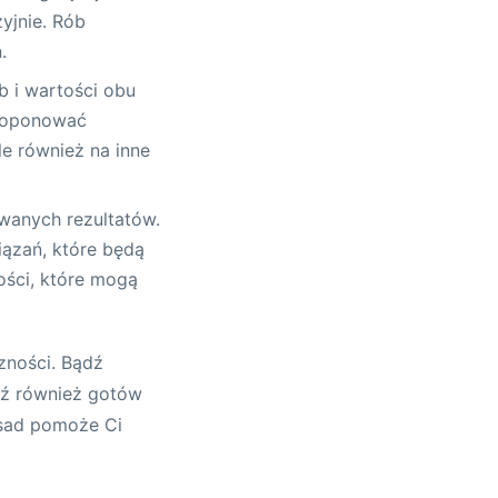
yjnie. Rób
.
b i wartości obu
 proponować
le również na inne
wanych rezultatów.
ązań, które będą
ości, które mogą
czności. Bądź
dź również gotów
asad pomoże Ci