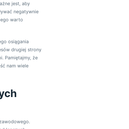
żne jest, aby
pływać negatywnie
atego warto
ego osiągania
esów drugiej strony
i. Pamiętajmy, że
eść nam wiele
rych
i zawodowego.