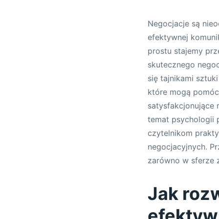
Negocjacje są nie
efektywnej komuni
prostu stajemy prz
skutecznego negoc
się tajnikami sztu
które mogą pomóc 
satysfakcjonujące 
temat psychologii 
czytelnikom prakt
negocjacyjnych. Pr
zarówno w sferze z
Jak rozw
efektyw