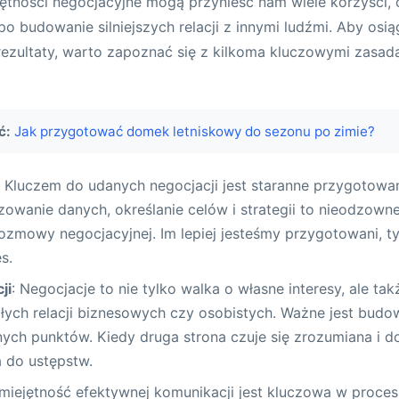
ętności negocjacyjne mogą przynieść nam wiele korzyści, 
budowanie silniejszych relacji z innymi ludźmi. Aby osi
rezultaty, warto zapoznać się z kilkoma kluczowymi zasad
ć:
Jak przygotować domek letniskowy do sezonu po zimie?
: Kluczem do udanych negocjacji jest staranne przygotowan
lizowanie danych, określanie celów i strategii to nieodzown
ozmowy negocjacyjnej. Im lepiej jesteśmy przygotowani, 
s.
ji
: Negocjacje to nie tylko walka o własne interesy, ale ta
łych relacji biznesowych czy osobistych. Ważne jest budow
ych punktów. Kiedy druga strona czuje się zrozumiana i do
a do ustępstw.
Umiejętność efektywnej komunikacji jest kluczowa w procesi