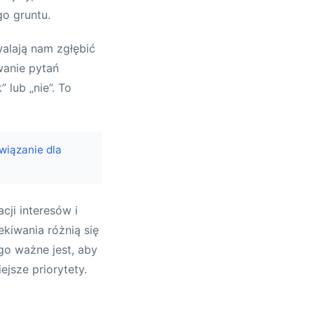
go gruntu.
alają nam zgłębić
wanie pytań
 lub „nie”. To
wiązanie dla
cji interesów i
ekiwania różnią się
ego ważne jest, aby
ejsze priorytety.