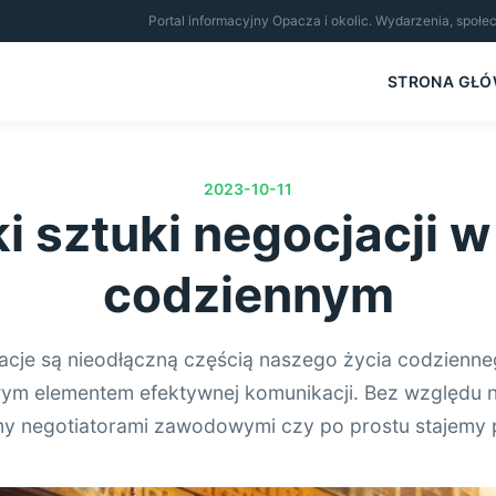
Portal informacyjny Opacza i okolic. Wydarzenia, społe
STRONA GŁ
2023-10-11
ki sztuki negocjacji w
codziennym
acje są nieodłączną częścią naszego życia codzienne
ym elementem efektywnej komunikacji. Bez względu n
my negotiatorami zawodowymi czy po prostu stajemy p