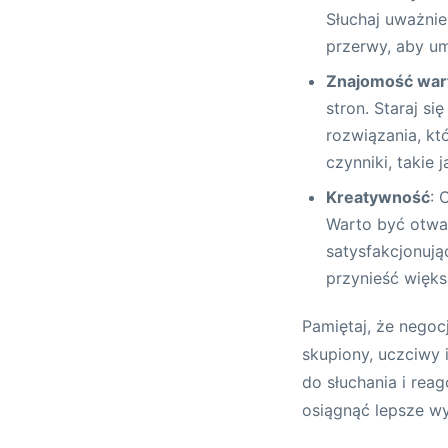
Słuchaj uważnie
przerwy, aby um
Znajomość war
stron. Staraj si
rozwiązania, kt
czynniki, takie 
Kreatywność
: 
Warto być otwa
satysfakcjonują
przynieść więks
Pamiętaj, że negoc
skupiony, uczciwy
do słuchania i re
osiągnąć lepsze wy