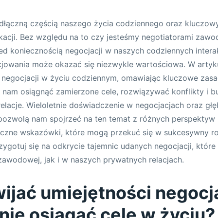
odłączną częścią naszego życia codziennego oraz kluczo
kacji. Bez względu na to czy jesteśmy negotiatorami zaw
ed koniecznością negocjacji w naszych codziennych intera
jowania może okazać się niezwykle wartościowa. W artyk
ki negocjacji w życiu codziennym, omawiając kluczowe zasad
nam osiągnąć zamierzone cele, rozwiązywać konflikty i b
relacje. Wieloletnie doświadczenie w negocjacjach oraz gł
pozwolą nam spojrzeć na ten temat z różnych perspektyw i
yczne wskazówki, które mogą przekuć się w sukcesywny ro
zygotuj się na odkrycie tajemnic udanych negocjacji, któr
awodowej, jak i w naszych prywatnych relacjach.
ijać umiejętności negocja
nie osiągać cele w życiu?