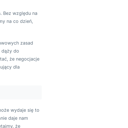
a. Bez względu na
my na co dzień,
stawowych zasad
n dąży do
tać, że negocjacje
ujący dla
może wydaje się to
hanie daje nam
tajmy, że