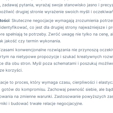
, zadawaj pytania, wyrażaj swoje stanowisko jasno i precyz
ożliwić drugiej stronie wyrażenie swoich myśli i oczekiwań
tości
: Skuteczne negocjacje wymagają zrozumienia potrze
ę identyfikować, co jest dla drugiej strony najważniejsze i
óre spełniają te potrzeby. Zwróć uwagę nie tylko na cenę, a
jak jakość czy termin wykonania.
Czasami konwencjonalne rozwiązania nie przynoszą oczeki
rtym na nietypowe propozycje i szukać kreatywnych rozwi
ce dla obu stron. Myśl poza schematami i poszukuj możliw
ze korzyści.
jacje to proces, który wymaga czasu, cierpliwości i elasty
 i gotów do kompromisu. Zachowaj pewność siebie, ale bą
agowania na zmienne warunki. Zastosowanie powyższych z
niki i budować trwałe relacje negocjacyjne.