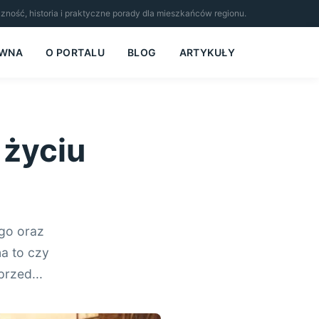
czność, historia i praktyczne porady dla mieszkańców regionu.
ÓWNA
O PORTALU
BLOG
ARTYKUŁY
 życiu
go oraz
a to czy
rzed...